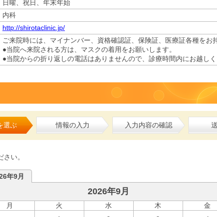
日曜、祝日、年末年始
内科
http://shirotaclinic.jp/
ご来院時には、マイナンバー、資格確認証、保険証、医療証各種をお
●当院へ来院される方は、マスクの着用をお願いします。
●当院からの折り返しの電話はありませんので、診療時間内にお越しく
を選ぶ
情報の入力
入力内容の確認
ださい。
026年9月
2026年9月
月
火
水
木
金