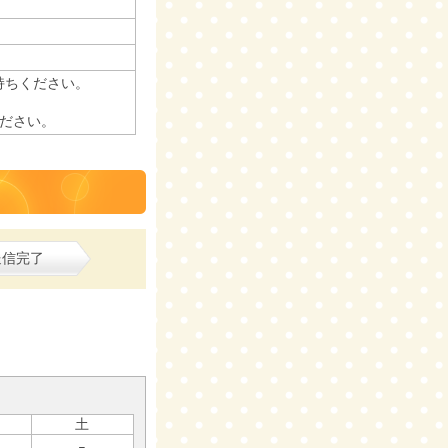
持ちください。
ださい。
送信完了
土