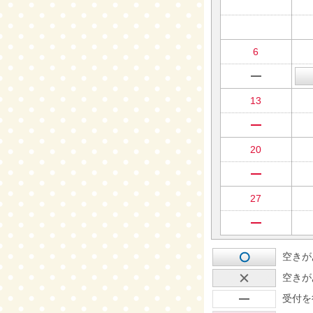
6
13
20
27
空きが
空きが
受付を