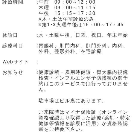
診療時間
午前 09：00～12：00
木曜 09：00～11：15
午後 15：15～17：30
※木・土は午前診療のみ
※第1･3火曜午後は16：00～17：45
休診日
木・土曜午後、日曜、祝日、年末年始
診療科目
胃腸科、肛門内科、肛門外科、内科、
外科、整形外科、在宅診療
Webサイト
お知らせ
健康診断・雇用時健診・胃大腸内視鏡
検査・インフルエンザ予防接種の御予
約はこのサービスでは行っておりませ
ん。
駐車場はビル裏にあります。
ご来院時はマイナ保険証（オンライン
資格確認より取得した診療/薬剤・特定
健診等情報を診察に活用）か資格確認
書をご持参下さい。