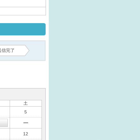
送信完了
土
5
12