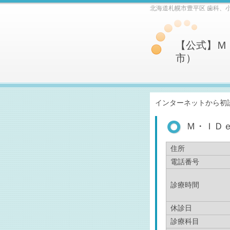
北海道札幌市豊平区 歯科、
【公式】Ｍ
市）
インターネットから初
Ｍ・ＩＤ
住所
電話番号
診療時間
休診日
診療科目