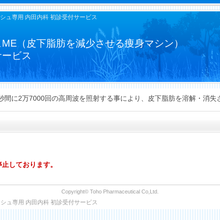
シュ専用 内田内科 初診受付サービス
ュME（皮下脂肪を減少させる痩身マシン）
サービス
秒間に2万7000回の高周波を照射する事により、皮下脂肪を溶解・消
停止しております。
Copyright© Toho Pharmaceutical Co,Ltd.
シュ専用 内田内科 初診受付サービス