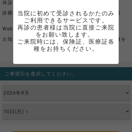
休診日
水曜、土曜午後、日曜、祝日
当院に初めて受診されるかたのみ
診療科目
内科、消化器科、呼吸器科、循環器
科、アレルギー科
ご利用できるサービスです。

再診の患者様は当院に直接ご来院
Webサイト
をお願い致します。 

お知らせ
ご来院時には、保険証、医療証各種を
ご来院時には、保険証、医療証各
お持ちください。
種をお持ちください。
ご希望日を選択してください。