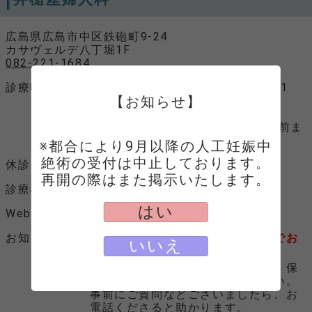
広島県広島市中区鉄砲町9-24
カサヴェルデ八丁堀1F
082-221-1684
診療時間
平日 10：00～13：00、15：00～1
【お知らせ】
8：00
土曜 10：00～14：00
(初診受付は診療終了時間の３０分前ま
でとなっております。)
※都合により9月以降の人工妊娠中
絶術の受付は中止しております。

休診日
水曜日、日曜日、祝祭日
再開の際はまた掲示いたします。
診療科目
産婦人科
はい
Webサイト
Webサイトへ
お知らせ
＊予約のキャンセル・変更は電話でお
いいえ
願いいたします
来院時には、マイナンバーカード、保
険証、医療証各種をお持ちください。
事前にご質問などございましたら、お
電話くださると助かります。