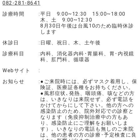
082-281-8641
診療時間
平日 9:00~12:30 15:00~18:00
木、土 9:00~12:30
8月30日午後は台風10のため臨時休診
します
休診日
日曜、祝日、木、土午後
診療科目
内科、消化器内科･胃腸科、胃･内視鏡
科、肛門科、循環器
Webサイト
お知らせ
●ご来院時には、必ずマスク着用し、保
険証、医療証各種をお持ちください。
●風邪症状､発熱、咽頭痛、咳などの方
は、いきなりは来院せず、必ず電話を
かけてからにして下さい。他の方への
感染防止のため、院外対応での診察と
なります（免疫抑制治療中の方もあ
り、感染防止にご理解をお願いしま
す）。いきなりの電話も無しのご来院
は、他の患者の方の診療･予定検査に良