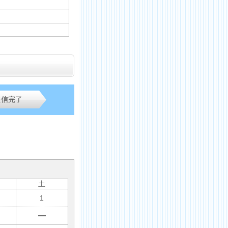
送信完了
土
1