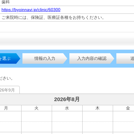
歯科
https://byoinnavi.jp/clinic/60300
ご来院時には、保険証、医療証各種をお持ちください。
を選ぶ
情報の入力
入力内容の確認
ださい。
026年9月
2026年8月
月
火
水
木
金