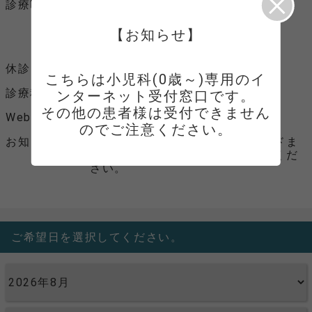
診療時間
月曜日 9：00～12：00
15：00～18：00(2026.4.1～)
木曜日 9：00～12：00
【お知らせ】
15：00～18：00
休診日
火、水、金、土、日、祝
こちらは小児科(0歳～)専用のイ
診療科目
小児科(0歳～)
ンターネット受付窓口です。

その他の患者様は受付できません
Webサイト
Webサイトへ
のでご注意ください。
お知らせ
ご来院時には、マイナンバーカードま
たは保険証、医療証各種をお持ちくだ
さい。
ご希望日を選択してください。