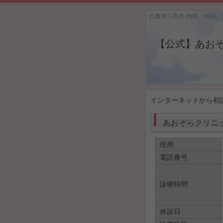
兵庫県三田市 内科、外科
【公式】あお
インターネットから初
あおぞらクリニ
住所
電話番号
診療時間
休診日