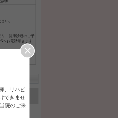
問診療
ださい。
ビリ、健康診断のご予
25へお電話頂きます
種、リハビ
送信完了
けできませ
。当院のご来