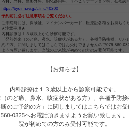
内科、外科、整形外科、消化器内科、リハビリテーション科、在宅訪
https://byoinnavi.jp/clinic/40200
予約前に必ず注意事項をご覧ください。
ご来院時には、保険証、マイナンバーカード、医療証各種をお持ちく
★注意事項★
内科診療は１３歳以上から診察可能です。
「発熱外来（のど痛、鼻水、咳症状がある方）、各種予防接種、リハ
約の方」に関しましてはこちらではお受けできませんので079-560-03
ようお願い致します。当院のご来院が初めての方のみ受付可能です。
再診の方はお電話又は当院ＨＰのネット予約よりご予約下さい。
【お知らせ】
内科診療は１３歳以上から診察可能です。

来（のど痛、鼻水、咳症状がある方）、各種予防接
を選ぶ
情報の入力
入力内容の確認
診断のご予約の方」に関しましてはこちらではお受
9-560-0325へお電話頂きますようお願い致します
院が初めての方のみ受付可能です。

ださい。