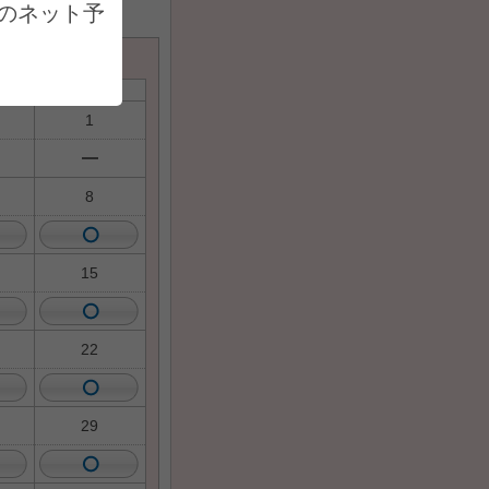
のネット予
土
1
8
15
22
29