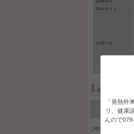
診療科目
Webサイト
お知らせ
診療受付
「発熱外
日にち
リ、健康
んので07
ご希望日を選択してく