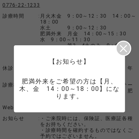
0776-22-1233
診療時間
月火木金 9：00～12：30 14：00～
18：00
水土 9：00～12：30
肥満外来 月金 14：00～15：30
水 9：00～11：30
第2、4土のみ 9：00～1
0：00
乳腺外来 現在予約できません。
【お知らせ】
休診日
水曜午後、土曜午後、日曜、祝日、年
末年始
肥満外来をご希望の方は【月、
診療科目
外科、内科、整形外科、リハビリテー
木、金　14：00～18：00】にな
ション科、小児科、アレルギー科、肥
ります。
満外来
Webサイト
Webサイトへ
お知らせ
・ご来院時には、保険証、医療証各種
をお持ちください。
・診療時間を確約するものではなくご
予約ではございません。