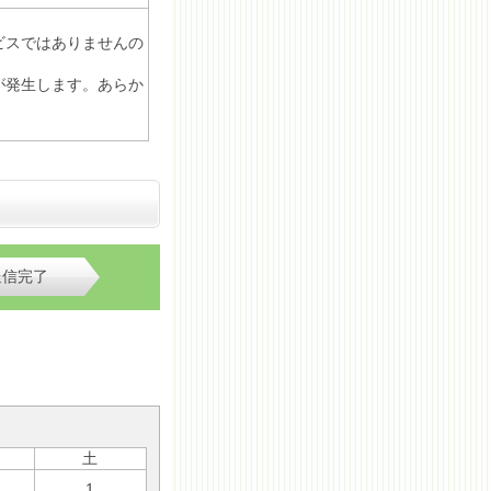
ビスではありませんの
が発生します。あらか
送信完了
土
1