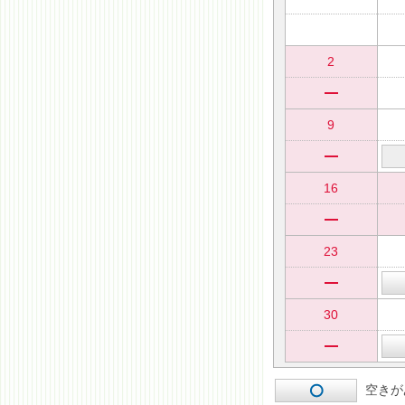
2
9
16
23
30
空きが