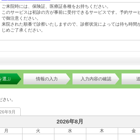
ご来院時には、保険証、医療証各種をお持ちください。
このサービスは初診の方が事前に受付できるサービスです。予約サー
で御注意ください。
来院された順番で診察いたしますので、診察状況によっては待ち時間
じめご了承ください。
を選ぶ
情報の入力
入力内容の確認
ださい。
026年9月
2026年8月
月
火
水
木
金