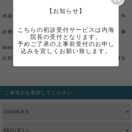
水・土（9:00～12:30）
【お知らせ】
休診日
水曜午後 土曜午後 日曜 祝日 年
末年始 夏季休暇
こちらの初診受付サービスは内海
診療科目
整形外科 リハビリテーション科 麻
院長の受付となります。

酔科
予めご了承の上事前受付のお申し
Webサイト
Webサイトへ
お知らせ
ご来院時には、保険証、医療証各種を
お持ちください。
ご希望日を選択してください。