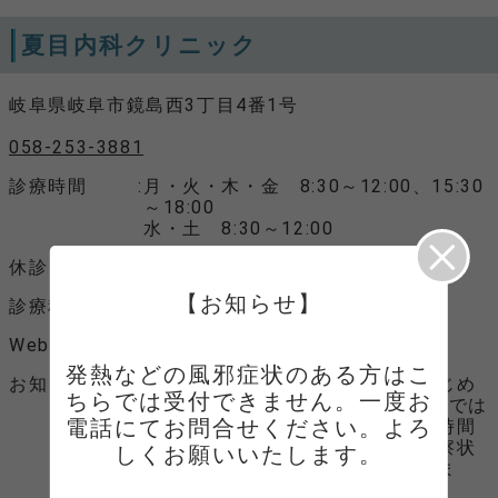
夏目内科クリニック
岐阜県岐阜市鏡島西3丁目4番1号
058-253-3881
診療時間
月・火・木・金 8:30～12:00、15:30
～18:00
水・土 8:30～12:00
休診日
水曜午後、土曜午後、日曜、祝日
【お知らせ】
診療科目
内科、糖尿病内科、内分泌内科
Webサイト
Webサイトへ
発熱などの風邪症状のある方はこ
お知らせ
☆初診受付サービス（当院で、はじめ
ちらでは受付できません。一度お
ての診察をご希望の方専用）※予約では
電話にてお問合せください。よろ
ございません、受付いただいたお時間
はあくまで目安のお時間です。診察状
しくお願いいたします。
況によりお待ち頂く場合もございま
す。