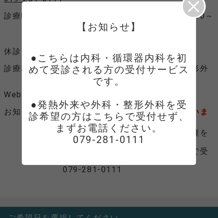
診療時間
月火木金 9：00～12：00、15：00～
18：00
【お知らせ】
水土 9：00～12：00
休診日
日曜、祝日、年末年始、夏季休暇
●こちらは内科・循環器内科を初
診療科目
めて受診される方の受付サービス
循環器内科、一般内科、外科、整形外
科
です。

Webサイト
Webサイトへ
●発熱外来や外科・整形外科を受
お知らせ
診察時間を確約する予約ではございま
診希望の方はこちらで受付せず、
せんのでご了承ください。
まずお電話ください。

ご来院時には、保険証、医療証各種を
079-281-0111
お持ちください。
発熱外来で来院予定の方はこちらで受
付されずにまずお電話ください。
079-281-0111
ご希望日を選択してください。