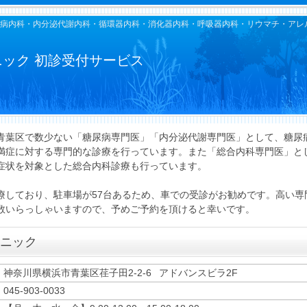
尿病内科・内分泌代謝内科・循環器内科・消化器内科・呼吸器内科・リウマチ・アレル
ック 初診受付サービス
青葉区で数少ない「糖尿病専門医」「内分泌代謝専門医」として、糖尿
満症に対する専門的な診療を行っています。また「総合内科専門医」と
症状を対象とした総合内科診療も行っています。
療しており、駐車場が57台あるため、車での受診がお勧めです。高い専
数いらっしゃいますので、予めご予約を頂けると幸いです。
ニック
神奈川県横浜市青葉区荏子田2-2-6 アドバンスビラ2F
045-903-0033