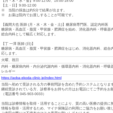
【月・木・水・金】9:00-12:00、15:00-18:00
【土・日】9:00-12:00
※ 当院の採血は約5分で結果が出ます。
※ お薬は院内でお渡しすることが可能です。
【義間大也 医師 (月・水・木・金・土)】糖尿病専門医、認定内科医
糖尿病・高血圧・脂質・甲状腺・肥満症を始め、消化器内科・呼吸器
総合内科として幅広く対応します。
【丁 一澤 医師 (日)】
糖尿病・高血圧・脂質・甲状腺・肥満症をはじめ、消化器内科、総合
応します。
火曜、祝日
内科・糖尿病内科・内分泌代謝内科・循環器内科・消化器内科・呼吸
レルギー
https://aoba-ekoda-clinic.jp/index.html
当院へ初めて受診される方の事前問診を含めた予約システムとなりま
継続受診されている方、診察券をお持ちの方はお電話にてご予約をお
（電話番号 045-903-0033）
当院は診療情報を取得・活用することにより、質の高い医療の提供に
情報を取得・活用するため、マイナ保険証の利用にご協力をお願い致