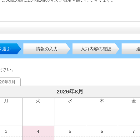
ご来院の際には不織布のマスク着用お願いしております。
を選ぶ
情報の入力
入力内容の確認
ださい。
026年9月
2026年8月
月
火
水
木
金
3
4
5
6
7