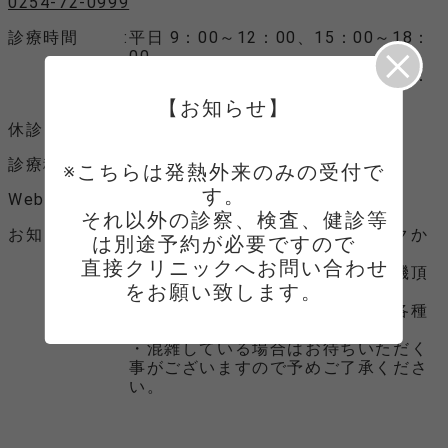
0254-72-0999
診療時間
平日 9：00～12：00、15：00～18：
00
土曜 9：00～12：00、15：00～18：
00
【お知らせ】
休診日
月曜日、日曜日、祝日、年末年始
診療科目
消化器科、内科
※こちらは発熱外来のみの受付で
す。

Webサイト
Webサイトへ
　それ以外の診察、検査、健診等
お知らせ
・お車で来院の患者様はクリニックか
は別途予約が必要ですので

らご連絡させていただきますので
　直接クリニックへお問い合わせ
クリニックには入らずお車で待機頂
をお願い致します。
くようお願い致します。
・ご来院時には、保険証、医療証各種
をお持ちください。
・混雑している場合はお待ちいただく
事がございますので予めご了承くださ
い。