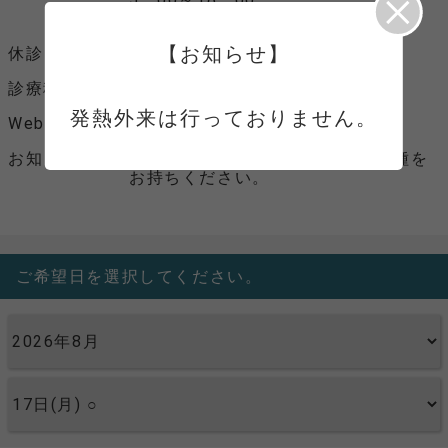
木・土 9：00～12：00
【お知らせ】
休診日
木曜午後、土曜午後、日曜、祝日
診療科目
循環器内科、内科
発熱外来は行っておりません。
Webサイト
Webサイトへ
お知らせ
ご来院時には、保険証、医療証各種を
お持ちください。
ご希望日を選択してください。