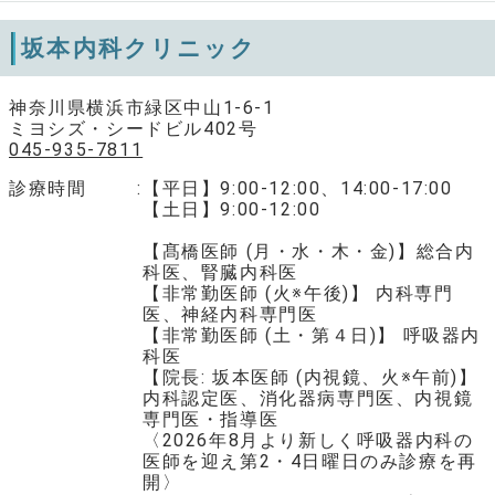
坂本内科クリニック
神奈川県横浜市緑区中山1-6-1
ミヨシズ・シードビル402号
045-935-7811
診療時間
【平日】9:00-12:00、14:00-17:00
【土日】9:00-12:00
【髙橋医師 (月・水・木・金)】総合内
科医、腎臓内科医
【非常勤医師 (火※午後)】 内科専門
医、神経内科専門医
【非常勤医師 (土・第４日)】 呼吸器内
科医
【院長: 坂本医師 (内視鏡、火※午前)】
内科認定医、消化器病専門医、内視鏡
専門医・指導医
〈2026年8月より新しく呼吸器内科の
医師を迎え第2・4日曜日のみ診療を再
開〉