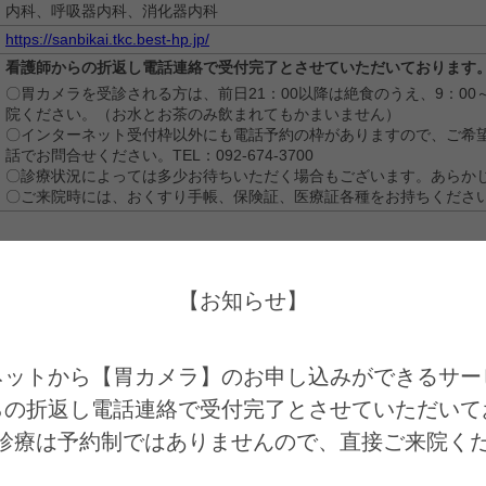
内科、呼吸器内科、消化器内科
https://sanbikai.tkc.best-hp.jp/
看護師からの折返し電話連絡で受付完了とさせていただいております
〇胃カメラを受診される方は、前日21：00以降は絶食のうえ、9：00～
院ください。（お水とお茶のみ飲まれてもかまいません）
〇インターネット受付枠以外にも電話予約の枠がありますので、ご希
話でお問合せください。TEL：092-674-3700
〇診療状況によっては多少お待ちいただく場合もございます。あらか
〇ご来院時には、おくすり手帳、保険証、医療証各種をお持ちくださ
【お知らせ】
を選ぶ
情報の入力
入力内容の確認
ネットから【胃カメラ】のお申し込みができるサービ
らの折返し電話連絡で受付完了とさせていただいてお
ださい。
診療は予約制ではありませんので、直接ご来院く
026年9月