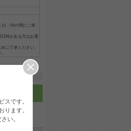
。
11：00の間にご来
望日時がある方はお電
じめご了承ください。
い。
送信完了
スです。

ります。

ださい。