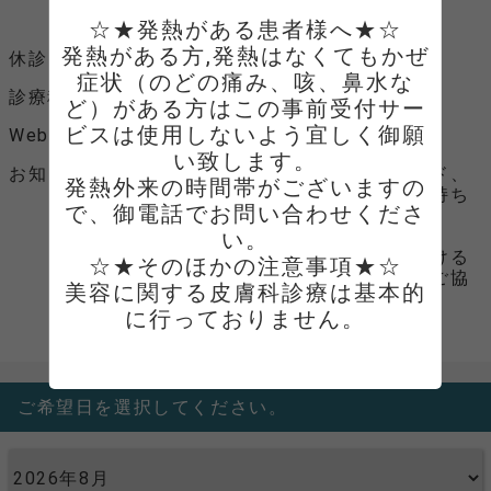
月、水、金 17：00～19：00
☆★発熱がある患者様へ★☆

発熱がある方,発熱はなくてもかぜ
休診日
火曜、日曜、祝日
症状（のどの痛み、咳、鼻水な
診療科目
内科、循環器内科、皮フ科
ど）がある方はこの事前受付サー
ビスは使用しないよう宜しく御願
Webサイト
Webサイトへ
い致します。

お知らせ
ご来院時には、マイナンバーカード、
発熱外来の時間帯がございますの
資格確認証、医療証各種などをお持ち
で、御電話でお問い合わせくださ
ください。
い。

健康診断の結果等をお持ちいただける
☆★そのほかの注意事項★☆

と診察がスムーズになりますのでご協
美容に関する皮膚科診療は基本的
力お願いいたします。
に行っておりません。

心臓検診の方はこの予約から取る
ことはおやめください。

ご希望日を選択してください。
お電話でのお問い合わせをお願い
いたします。

電話連絡をすることがあります。
