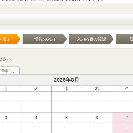
を選ぶ
情報の入力
入力内容の確認
ださい。
026年9月
2026年8月
月
火
水
木
金
3
4
5
6
7