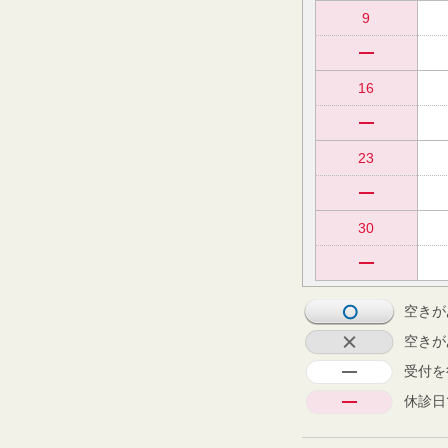
9
16
23
30
空きが
空きが
受付を
休診日