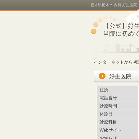
栃木県栃木市 内科 好生医院
【公式】好
当院に初め
インターネットから初
好生医院
住所
電話番号
診療時間
休診日
診療科目
Webサイト
お知らせ