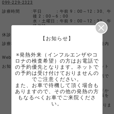
099-229-2323
診療時間
平日 ：午前 9：00～12：30、午
後 2：00～6：00
水・土曜日：午前 9：00～12：30、午
後休診
休診日
日曜、祝祭日
【お知らせ】
診療科目
内科、循環器内科、胃腸内科、神経内
科、小児科
※発熱外来（インフルエンザやコ
Webサイト
ロナの検査希望）の方はお電話で
お知らせ
の予約優先となります。ネットで
【発熱外来について】インターネット
では予約を受け付けておりません。
の予約は受け付けておりませんの
まずはお電話で
でご注意ください。

ご予約をお取りください。
また、お車で待機して頂く場合も
ご来院時には、マイナンバーカードか
ありますので、その他の発熱の方
資格確認証、医療証各種、お薬手帳を
もなるべくお車でご来院くださ
お持ちください。
い。
※予防接種のご予約には対応しておりま
せんのでご了承ください。