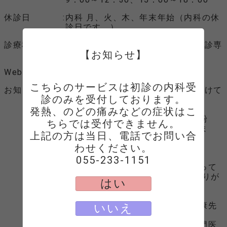
休診日
内科 月、火、木、年末年始（内科の休
診日です。）
診療科目
内科 ※このサービスでは内科（初診専
【お知らせ】
用）のみ受付しております。
Webサイト
Webサイトへ
こちらのサービスは初診の内科受
お知らせ
※このサービスは、内科のみ受け付けて
診のみを受付しております。

おります。
一般内科の診療を致します。
発熱、のどの痛みなどの症状はこ
下痢・めまい・湿疹・蕁麻疹・花粉
ちらでは受付できません。

症・高血圧・高脂血症・水虫も診ま
上記の方は当日、電話でお問い合
す。
わせください。

お気軽にご相談ください。
毎週水曜日の午後に爪のケアも行って
います。 （陥入爪・巻き爪・爪きりが
はい
出来ない等）
水曜日・土曜日・日曜日の渡邊吉康先
いいえ
生は、
高血圧・甲状腺・慢性腎臓病の専門医