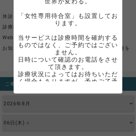
世界が変わる。

木・土 9：00～12：00
「女性専用待合室」も設置してお
休診日
木曜午後、土曜午後、日曜、祝日
ります。

診療科目
肛門外科、外科、内科
当サービスは診療時間を確約する
Webサイト
Webサイトへ
ものではなく、ご予約ではござい
お知らせ
ご来院時には、保険証、医療証各種を
ません。

お持ちください。
日時について確認のお電話をさせ
て頂きます。

診療状況によってはお待ちいただ
く場合もありますが、予めご了承
ご希望日を選択してください。
ください。