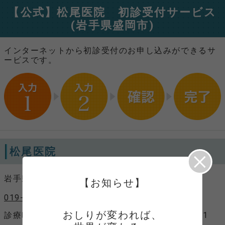
【公式】松尾医院 初診受付サービス
(岩手県盛岡市)
インターネットから初診受付のお申し込みができるサ
ービスです。
松尾医院
岩手県盛岡市みたけ2丁目21番23号
【お知らせ】
019-681-2916
おしりが変われば、

診療時間
平日 9：00～12：00、14：00～1
7：00