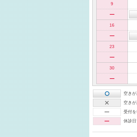
9
16
23
30
空きが
空きが
受付を
休診日