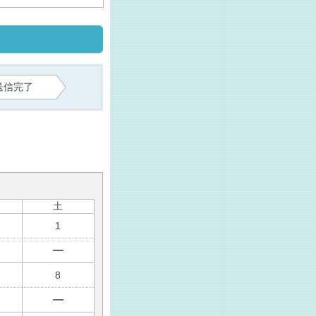
送信完了
土
1
8