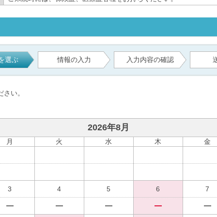
を選ぶ
情報の入力
入力内容の確認
ださい。
2026年8月
月
火
水
木
金
3
4
5
6
7