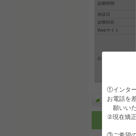
診療時間
休診日
診療科目
Webサイト
お知らせ
①インタ
お電話を
診療受付
願いい
②現在矯
日にち
③ご希望