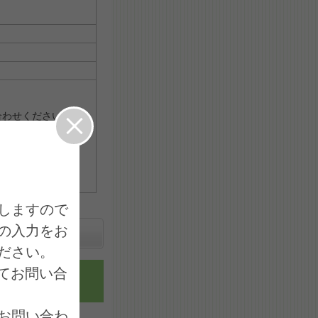
合わせください。
約を一時停止しており
。
わせください。
しますので
の入力をお
さい。

てお問い合
送信完了
お問い合わ