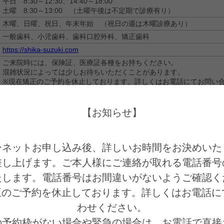
平日 8:30～12:30、14:40～18:00
土曜 8:30～13:00 （土曜午後は不定期で診療有り）
木曜、日曜、祝日、年末年始 （祝日の週は木曜診療あり）
一般歯科、小児歯科、歯科口腔外科、矯正歯科
https://shika-suzuki.com
ご来院時には、保険証、医療証各種をお持ちください。
混雑状況によっては少しお待ちいただくことがあります。
※現在矯正のご予約を休止しております。詳しくはお電話にてお問い
※現在新型コロナ感染症対策として現在土曜日や平日一部のネット予
ます。
早めの診療をご希望の方は医院に直接お電話でお問い合わせください
【お知らせ】
※ご希望の予約枠がない場合や緊急の場合は、お電話で直接お問い合
空いている時間をご案内いたします。
ーネットお申し込み後、詳しいお時間をお決めいた
差し上げます。ご本人様にご連絡が取れる電話番号
たします。電話番号はお間違いがないようご確認くだ
正のご予約を休止しております。詳しくはお電話に
を選ぶ
情報の入力
入力内容の確認
わせください。

の予約枠がない場合や緊急の場合は、お電話で直接