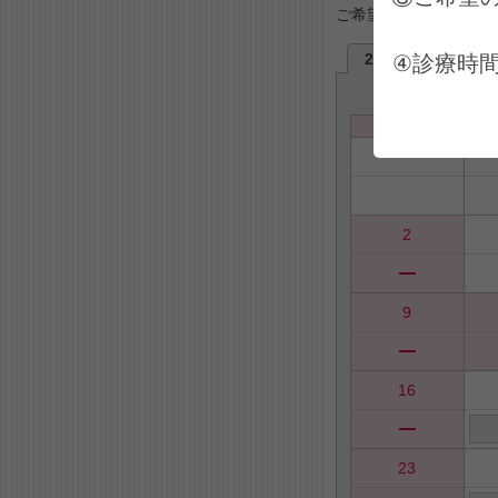
ご希望日を選択してく
2026年8月
2
④診療時
日
2
9
16
23