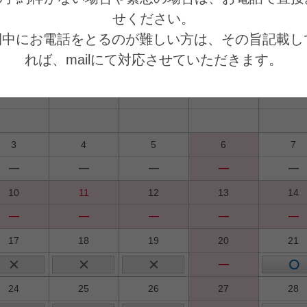
ださい。
せください。

026年9月
間中にお電話をとるのが難しい方は、その旨記載し
2026年8月
れば、mailにて対応させていただきます。
月
火
水
木
金
3
4
5
6
7
10
11
12
13
14
17
18
19
20
21
24
25
26
27
28