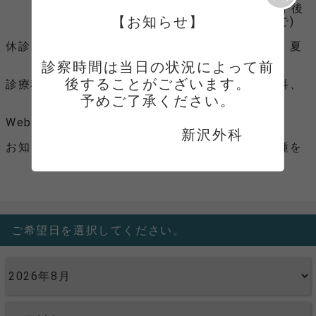
受付時間 (午前中9:00～11:30 午後
【お知らせ】
14:00～17:30 火、水は16:30まで)
休診日
土曜午後、日曜、祝日、年末年始、夏
季休暇
診察時間は当日の状況によって前
後することがございます。

診療科目
一般内科、糖尿病内科、内分泌内科、
外傷外科、一般外科
予めご了承ください。

Webサイト
Webサイトへ
　　　　　　　新沢外科
お知らせ
ご来院時には、保険証、医療証各種を
お持ちください。
ご希望日を選択してください。