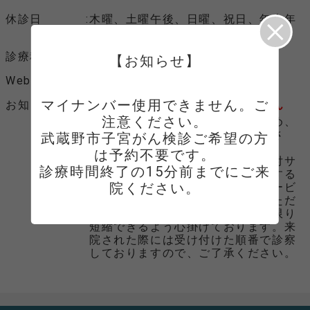
休診日
木曜、土曜午後、日曜、祝日、年末年
始
診療科目
婦人科、内科、小児科
【お知らせ】
Webサイト
マイナンバー使用できません。ご
お知らせ
マイナンバーカード使用できません
注意ください。

マイナンバーカード使用不可のため、
保険証、医療証各種をお持ちくださ
武蔵野市子宮がん検診ご希望の方
い。
は予約不要です。

本サービスは初診患者様の事前受付サ
診療時間終了の15分前までにご来
ービスであり、時間の予約を約束する
院ください。
サービスではございません。本サービ
スにて受診内容を事前にご記入いただ
くことで診察までの時間を出来る限り
短縮できるよう心掛けております。来
院された際には受け付けた順番で診察
しておりますので、ご了承ください。