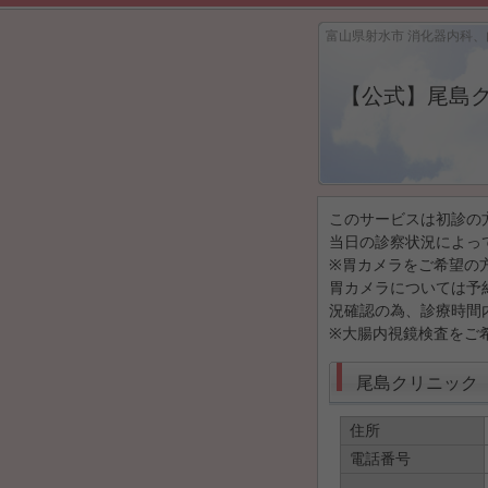
富山県射水市 消化器内科、
【公式】尾島
このサービスは初診の
当日の診察状況によっ
※胃カメラをご希望の
胃カメラについては予
況確認の為、診療時間
※大腸内視鏡検査をご
尾島クリニック
住所
電話番号