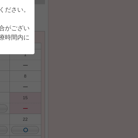
ください。
合がござい
療時間内に
土
1
回実施とな
8
15
22