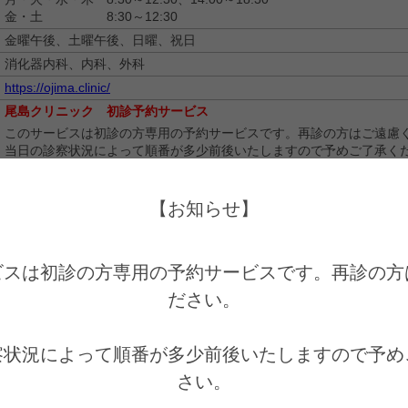
金・土 8:30～12:30
金曜午後、土曜午後、日曜、祝日
消化器内科、内科、外科
https://ojima.clinic/
尾島クリニック 初診予約サービス
このサービスは初診の方専用の予約サービスです。再診の方はご遠慮
当日の診察状況によって順番が多少前後いたしますので予めご了承く
※胃カメラをご希望の方は前日21時以降は食事を取らないでください
能です。
胃カメラについては予約状況によって待ち時間が発生する場合がござ
【お知らせ】
メラご希望の方は予約状況確認の為、診療時間内にお電話での確認を
す。
※大腸内視鏡検査をご希望の方は先ず診察を受けてから、次回実施と
ビスは初診の方専用の予約サービスです。再診の方
ください。
ださい。

察状況によって順番が多少前後いたしますので予め
さい。

を選ぶ
情報の入力
入力内容の確認