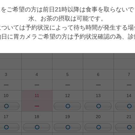
ラをご希望の方は前日21時以降は食事を取らないで
ださい。
水、お茶の摂取は可能です。

については予約状況によって待ち時間が発生する場
026年9月
約日に胃カメラご希望の方は予約状況確認の為、診
2026年8月
お電話での確認をご協力お願いいたします。

月
火
水
木
金
視鏡検査をご希望の方は先ず診察を受けてから、次
ります。予めご了承ください。
3
4
5
6
7
10
11
12
13
14
17
18
19
20
21