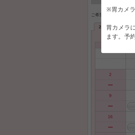
※胃カメ
ご希望日を選択してく
胃カメラ
2026年8月
2
ます。予
日
※大腸内
2
9
16