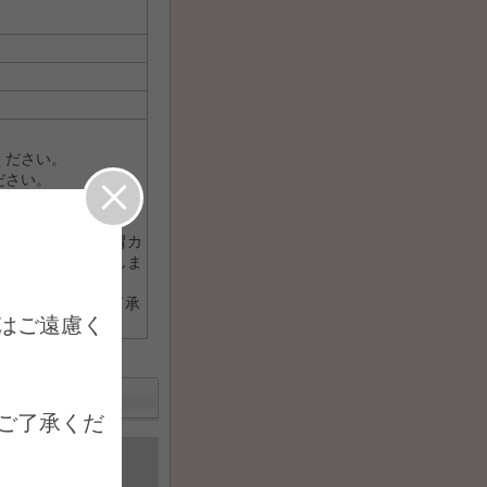
ください。
ださい。
。水、お茶の摂取は可
います。予約日に胃カ
ご協力お願いいたしま
なります。予めご了承
はご遠慮く
ご了承くだ
送信完了