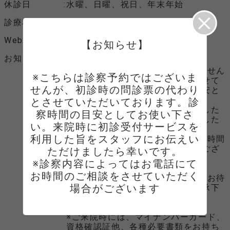
休診日
水曜、日曜、祝日、年末年始
診療科目
眼科
Webサイト
Webサイトへ
【お知らせ】
お知らせ
必ずお読みください
※こちらは診察の受付ではございません
※こちらは診察予約ではございま
が、初診時の問診票の代わりとさせて
せんが、初診時の問診票の代わり
いただいております。診察日の目安と
してお使い下さい。
とさせていただいております。診
来院時に事前問診サービスを利用した
察時間の目安としてお使い下さ
旨をスタッフにお伝えいただけました
い。来院時に初診受付サービスを
ら幸いです。
利用した旨をスタッフにお伝えい
※診察内容によってはお電話にてお時間
のご相談をさせていただく場合がござ
ただけましたら幸いです。

います
※診察内容によってはお電話にて
お時間のご相談をさせていただく
※外来の混雑状況により、診察までお待
場合がございます
たせする場合がございます。ご了承下
さい。
※ご来院時には、マイナンバーカード、
資格確認証他、各種必要書類をお持ち